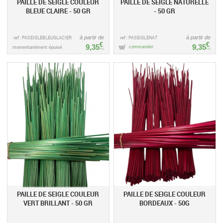
PAILLE DE SEIGLE COULEUR
PAILLE DE SEIGLE NATURELLE
BLEUE CLAIRE - 50 GR
- 50 GR
ref : PASEIGLEBLEUGLACIER
à partir de
ref : PASEIGLENAT
à partir de
€
€
9,35
9,35
commander
momentanément épuisé
TTC
TTC
PAILLE DE SEIGLE COULEUR
PAILLE DE SEIGLE COULEUR
VERT BRILLANT - 50 GR
BORDEAUX - 50G