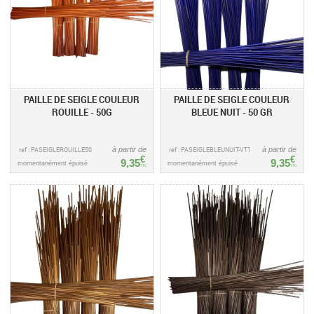
PAILLE DE SEIGLE COULEUR
PAILLE DE SEIGLE COULEUR
ROUILLE - 50G
BLEUE NUIT - 50 GR
ref : PASEIGLEROUILLE50
à partir de
ref : PASEIGLEBLEUNUIT-VT1
à partir de
€
€
9,35
9,35
momentanément épuisé
momentanément épuisé
TTC
TTC