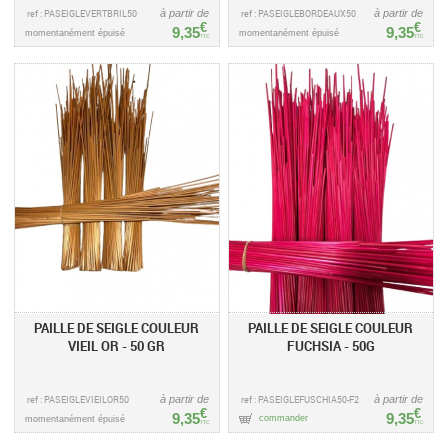
ref : PASEIGLEVERTBRIL50
à partir de
ref : PASEIGLEBORDEAUX50
à partir de
€
€
9,35
9,35
momentanément épuisé
momentanément épuisé
TTC
TTC
PAILLE DE SEIGLE COULEUR
PAILLE DE SEIGLE COULEUR
VIEIL OR - 50 GR
FUCHSIA - 50G
ref : PASEIGLEVIEILOR50
à partir de
ref : PASEIGLEFUSCHIA50-F2
à partir de
€
€
9,35
9,35
commander
momentanément épuisé
TTC
TTC