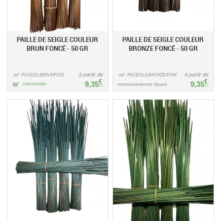
PAILLE DE SEIGLE COULEUR
PAILLE DE SEIGLE COULEUR
BRUN FONCÉ - 50 GR
BRONZE FONCÉ - 50 GR
ref : PASEIGLEBRUNFO50
à partir de
ref : PASEIGLE-BRONZE-FONC
à partir de
€
€
9,35
9,35
commander
momentanément épuisé
TTC
TTC