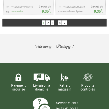
ref : PASEIGLEJAUNEOR50
à partir de
ref : PASEIGLEBRUNCLAIR
à partir de
€
€
9,35
9,35
commander
momentanément épuisé
TTC
TTC
1
2
3
...
8
►
Vous aimez... Partagez !
Paiement
Livraison à
Retrait
Produits
sécurisé
domicile
magasin
contrôlés
Service clients
04 74 61 00 34