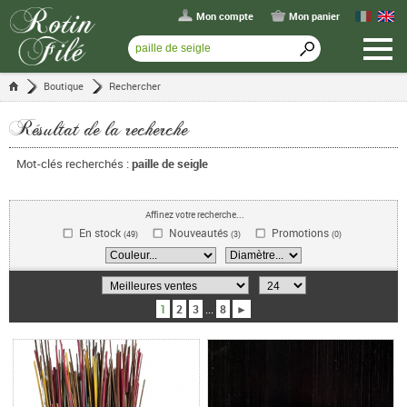
Mon compte
Mon panier
Boutique
Rechercher
Résultat de la recherche
Mot-clés recherchés :
paille de seigle
Affinez votre recherche...
En stock
Nouveautés
Promotions
(49)
(3)
(0)
1
2
3
...
8
►