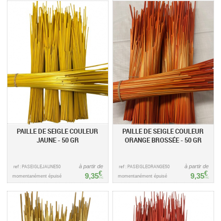
PAILLE DE SEIGLE COULEUR
PAILLE DE SEIGLE COULEUR
JAUNE - 50 GR
ORANGE BROSSÉE - 50 GR
ref : PASEIGLEJAUNE50
à partir de
ref : PASEIGLEORANGE50
à partir de
€
€
9,35
9,35
momentanément épuisé
momentanément épuisé
TTC
TTC