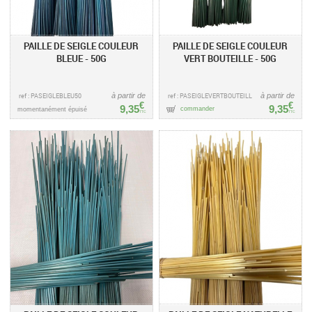
PAILLE DE SEIGLE COULEUR
PAILLE DE SEIGLE COULEUR
BLEUE - 50G
VERT BOUTEILLE - 50G
ref : PASEIGLEBLEU50
à partir de
ref : PASEIGLEVERTBOUTEILL
à partir de
€
€
9,35
9,35
commander
momentanément épuisé
TTC
TTC