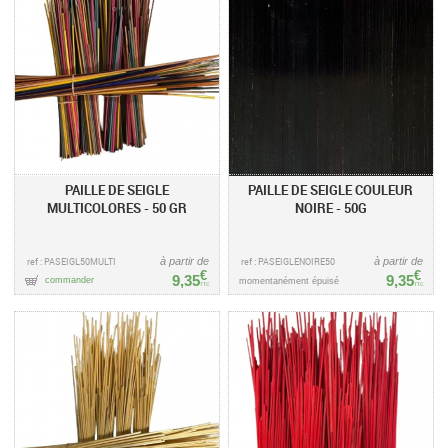
PAILLE DE SEIGLE
PAILLE DE SEIGLE COULEUR
MULTICOLORES - 50 GR
NOIRE - 50G
ref : PASEIGL50MULTI
à partir de
ref : PASEIGLENOIRE50
à partir de
€
€
9,35
9,35
commander
momentanément épuisé
TTC
TTC