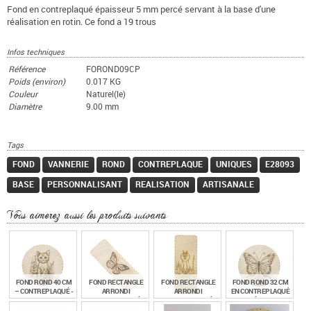
Fond en contreplaqué épaisseur 5 mm percé servant à la base d'une
réalisation en rotin. Ce fond a 19 trous
Infos techniques
Référence
FOROND09CP
Poids (environ)
0.017 KG
Couleur
Naturel(le)
Diamètre
9.00 mm
Tags
FOND
VANNERIE
ROND
CONTREPLAQUE
UNIQUES
E28093
BASE
PERSONNALISANT
REALISATION
ARTISANALE
Vous aimerez aussi les produits suivants
FOND ROND 40 CM
FOND RECTANGLE
FOND RECTANGLE
FOND ROND 32 CM
– CONTREPLAQUÉ -
ARRONDI
ARRONDI
EN CONTREPLAQUÉ
GRAVURE CHAT ET
CONTREPLAQUÉ
CONTREPLAQUÉ
- GRAVÉ PAPILLON
FLEURS
40/15 CM - GRAVÉ
40/15 CM - GRAVÉ