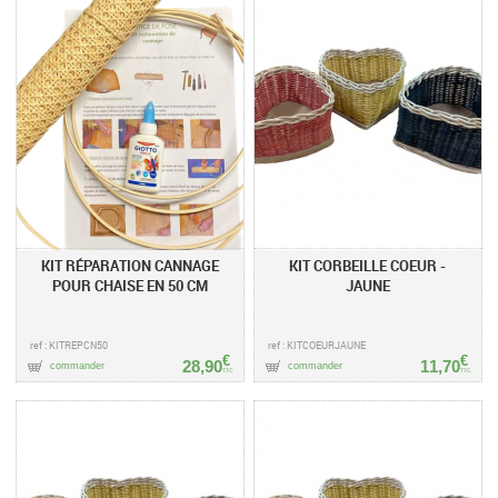
KIT RÉPARATION CANNAGE
KIT CORBEILLE COEUR -
POUR CHAISE EN 50 CM
JAUNE
ref : KITREPCN50
ref : KITCOEURJAUNE
€
€
28,90
11,70
commander
commander
TTC
TTC