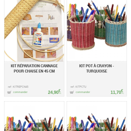
KIT RÉPARATION CANNAGE
KIT POT À CRAYON -
POUR CHAISE EN 45 CM
TURQUOISE
ref : KITREPCN45
ref : KITPCTU
€
€
24,90
11,70
commander
commander
TTC
TTC