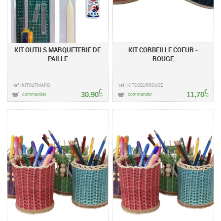
KIT OUTILS MARQUETERIE DE
KIT CORBEILLE COEUR -
PAILLE
ROUGE
ref : KITOUTMARQ
ref : KITCOEURROUGE
€
€
30,90
11,70
commander
commander
TTC
TTC