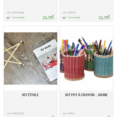
ref : KITPCROSE
ref : KITPCV
€
€
11,70
11,70
commander
commander
TTC
TTC
KIT ÉTOILE
KIT POT À CRAYON - JAUNE
ref : KITETOILE1
ref : KITPCJ