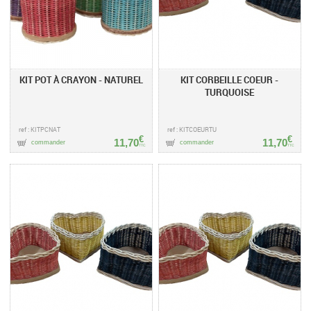
KIT POT À CRAYON - NATUREL
KIT CORBEILLE COEUR -
TURQUOISE
ref : KITPCNAT
ref : KITCOEURTU
€
€
11,70
11,70
commander
commander
TTC
TTC