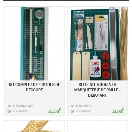
KIT COMPLET DE 4 OUTILS DE
KIT D'INITIATION À LA
DÉCOUPE
MARQUETERIE DE PAILLE -
DÉBUTANT
ref : KITOUTILS-4296
ref : KITMARQINI
€
€
21,50
53,90
commander
commander
TTC
TTC