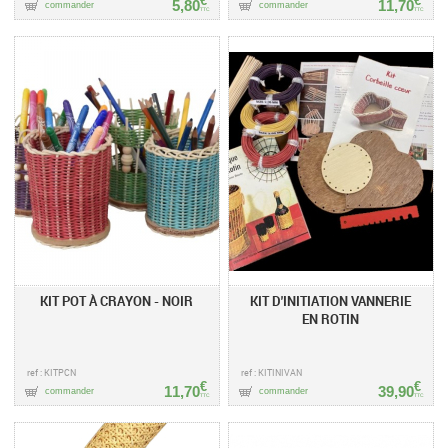
€
€
5,80
11,70
commander
commander
TTC
TTC
KIT POT À CRAYON - NOIR
KIT D'INITIATION VANNERIE
EN ROTIN
ref : KITPCN
ref : KITINIVAN
€
€
11,70
39,90
commander
commander
TTC
TTC