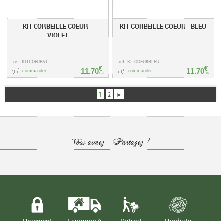
KIT CORBEILLE COEUR -
KIT CORBEILLE COEUR - BLEU
VIOLET
ref : KITCOEURVI
ref : KITCOEURBLEU
€
€
11,70
11,70
commander
commander
TTC
TTC
1
2
►
Vous aimez... Partagez !
Paiement
Livraison à
Retrait
Produits