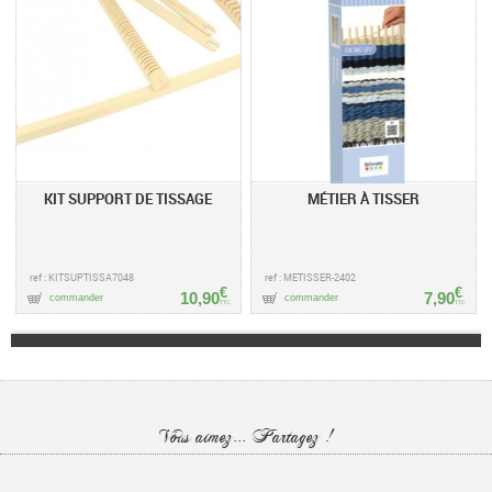
KIT SUPPORT DE TISSAGE
MÉTIER À TISSER
ref : KITSUPTISSA7048
ref : METISSER-2402
€
€
10,90
7,90
commander
commander
TTC
TTC
Vous aimez... Partagez !