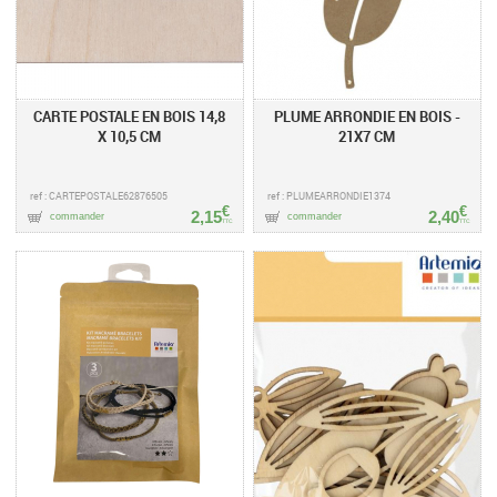
CARTE POSTALE EN BOIS 14,8
PLUME ARRONDIE EN BOIS -
X 10,5 CM
21X7 CM
ref : CARTEPOSTALE62876505
ref : PLUMEARRONDIE1374
€
€
2,15
2,40
commander
commander
TTC
TTC