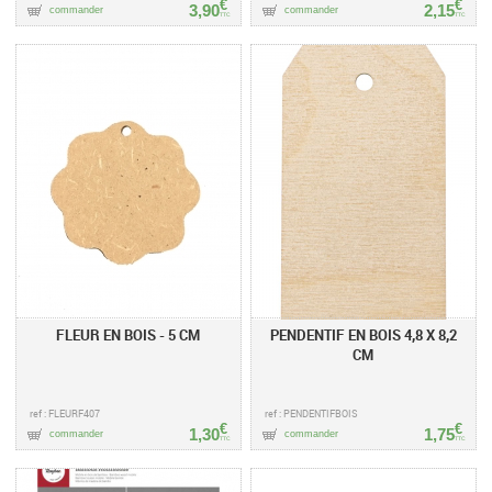
€
€
3,90
2,15
commander
commander
TTC
TTC
FLEUR EN BOIS - 5 CM
PENDENTIF EN BOIS 4,8 X 8,2
CM
ref : FLEURF407
ref : PENDENTIFBOIS
€
€
1,30
1,75
commander
commander
TTC
TTC