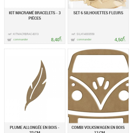
KIT MACRAMÉ BRACELETS - 3
SET 6 SILHOUETTES FLEURS
PIÈCES
ref : KITMACRBRAC-8313
ref : SILH14003559
€
€
8,40
4,50
commander
commander
TTC
TTC
PLUME ALLONGÉE EN BOIS -
COMBI VOLKSWAGEN EN BOIS
22 CM
- 13 CM