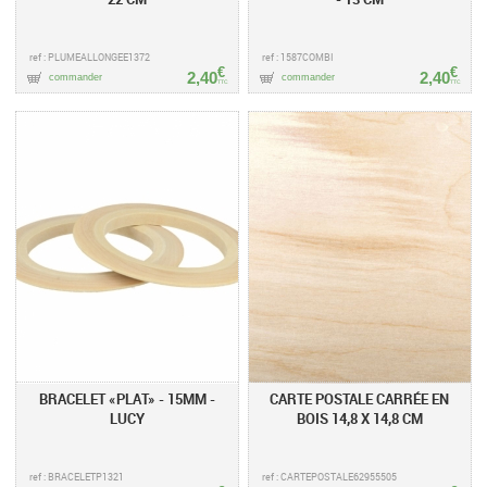
ref : PLUMEALLONGEE1372
ref : 1587COMBI
€
€
2,40
2,40
commander
commander
TTC
TTC
BRACELET «PLAT» - 15MM -
CARTE POSTALE CARRÉE EN
LUCY
BOIS 14,8 X 14,8 CM
ref : BRACELETP1321
ref : CARTEPOSTALE62955505