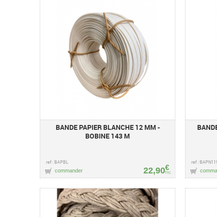
BANDE PAPIER BLANCHE 12 MM -
BANDE
BOBINE 143 M
ref : BAPBL
ref : BAPN11
€
22,90
commander
comma
TTC