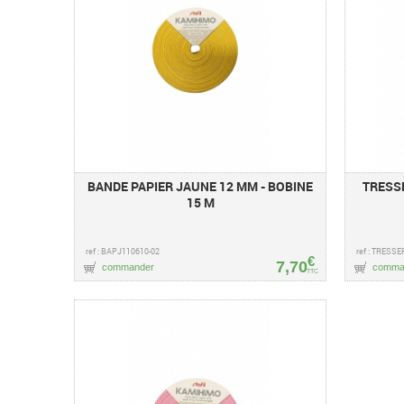
BANDE PAPIER JAUNE 12 MM - BOBINE
TRESS
15 M
ref : BAPJ110610-02
ref : TRESS
€
7,70
commander
comma
TTC