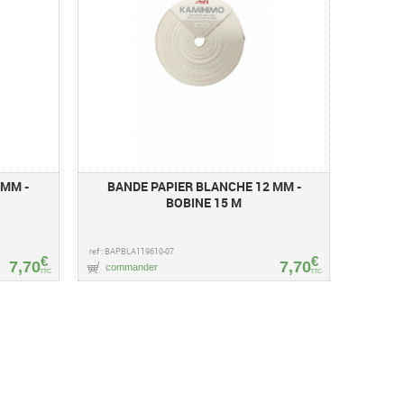
 MM -
BANDE PAPIER BLANCHE 12 MM -
BOBINE 15 M
ref : BAPBLA119610-07
€
€
7,70
7,70
commander
TTC
TTC