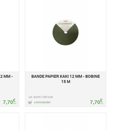
2 MM -
BANDE PAPIER KAKI 12 MM - BOBINE
15 M
ref : BAPK119610-06
€
€
7,70
7,70
commander
TTC
TTC