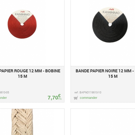
PAPIER ROUGE 12 MM - BOBINE
BANDE PAPIER NOIRE 12 MM -
15 M
15 M
9610-05
ref : BAPNO119610-10
€
7,70
nder
commander
TTC