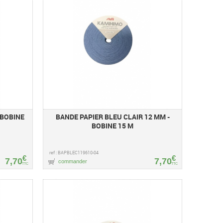
 BOBINE
BANDE PAPIER BLEU CLAIR 12 MM -
BOBINE 15 M
ref : BAPBLEC119610-04
€
€
7,70
7,70
commander
TTC
TTC