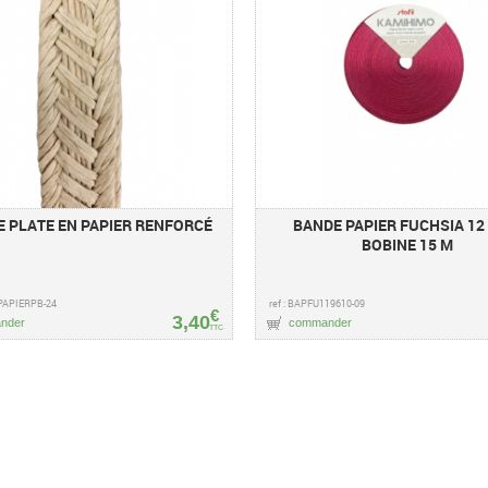
E PLATE EN PAPIER RENFORCÉ
BANDE PAPIER FUCHSIA 12
BOBINE 15 M
EPAPIERPB-24
ref : BAPFU119610-09
€
3,40
nder
commander
TTC