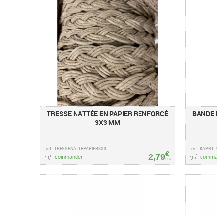
TRESSE NATTÉE EN PAPIER RENFORCÉ
BANDE 
3X3 MM
ref : TRESSENATTEPAPIER3X3
ref : BAPR11
€
2,79
commander
comma
TTC