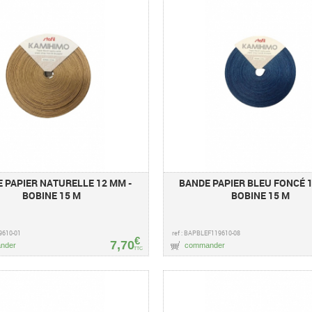
 PAPIER NATURELLE 12 MM -
BANDE PAPIER BLEU FONCÉ 1
BOBINE 15 M
BOBINE 15 M
9610-01
ref : BAPBLEF119610-08
€
7,70
nder
commander
TTC