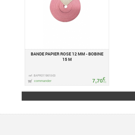
BANDE PAPIER ROSE 12 MM - BOBINE
15 M
ref : BAPRO119610-03
€
7,70
commander
TTC