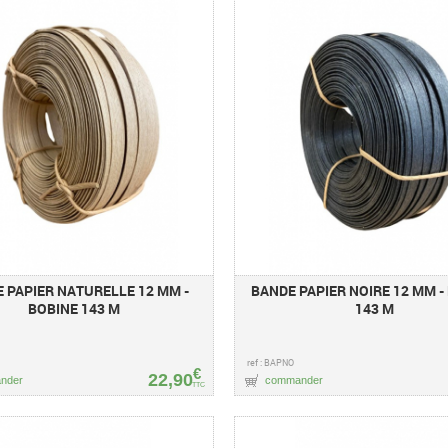
 PAPIER NATURELLE 12 MM -
BANDE PAPIER NOIRE 12 MM -
BOBINE 143 M
143 M
ref : BAPNO
€
22,90
nder
commander
TTC