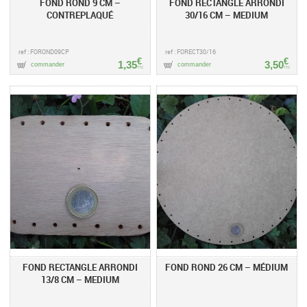
FOND ROND 9 CM –
FOND RECTANGLE ARRONDI
CONTREPLAQUÉ
30/16 CM – MEDIUM
ref : FOROND09CP
ref : FORECT30/16
€
€
1,35
3,50
commander
commander
TTC
TTC
FOND RECTANGLE ARRONDI
FOND ROND 26 CM – MÉDIUM
13/8 CM – MEDIUM