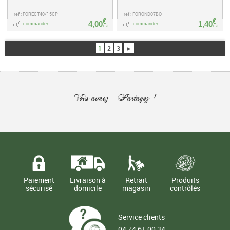
ref : FORECT40/15CP
ref : FOROND07BO
€
€
4,00
1,40
commander
commander
TTC
TTC
1
2
3
►
Vous aimez... Partagez !
Paiement
Livraison à
Retrait
Produits
sécurisé
domicile
magasin
contrôlés
Service clients
04 74 61 00 34