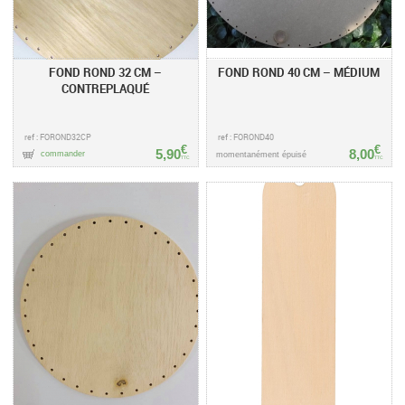
FOND ROND 32 CM –
FOND ROND 40 CM – MÉDIUM
CONTREPLAQUÉ
ref : FOROND32CP
ref : FOROND40
€
€
5,90
8,00
commander
momentanément épuisé
TTC
TTC