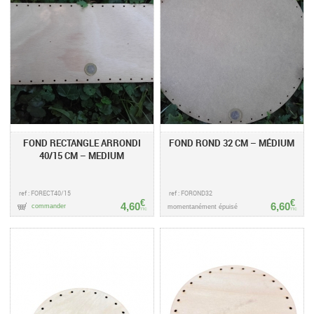
FOND RECTANGLE ARRONDI
FOND ROND 32 CM – MÉDIUM
40/15 CM – MEDIUM
ref : FORECT40/15
ref : FOROND32
€
€
4,60
6,60
commander
momentanément épuisé
TTC
TTC