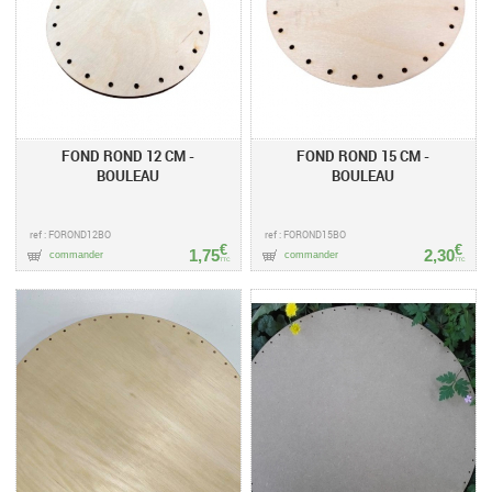
FOND ROND 12 CM -
FOND ROND 15 CM -
BOULEAU
BOULEAU
ref : FOROND12BO
ref : FOROND15BO
€
€
1,75
2,30
commander
commander
TTC
TTC