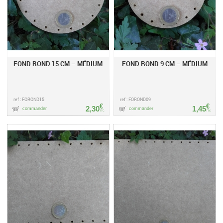
FOND ROND 15 CM – MÉDIUM
FOND ROND 9 CM – MÉDIUM
ref : FOROND15
ref : FOROND09
€
€
2,30
1,45
commander
commander
TTC
TTC