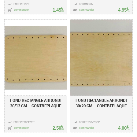
ref : FORECT13/8
ref : FOROND26
€
€
1,45
4,95
commander
commander
TTC
TTC
FOND RECTANGLE ARRONDI
FOND RECTANGLE ARRONDI
20/12 CM – CONTREPLAQUÉ
30/20 CM – CONTREPLAQUÉ
ref : FORECT20/12CP
ref : FORECT30/20CP
€
€
2,50
4,00
commander
commander
TTC
TTC