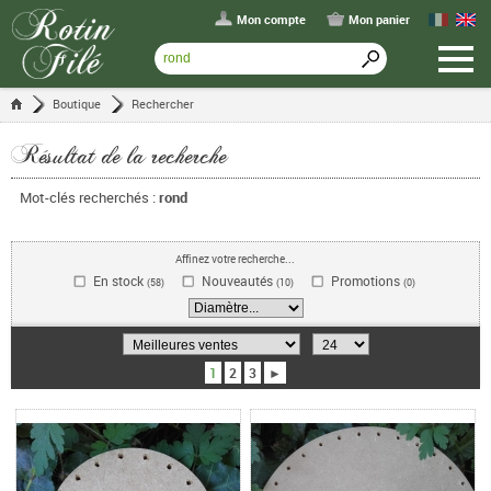
Mon compte
Mon panier
Boutique
Rechercher
Résultat de la recherche
Mot-clés recherchés :
rond
Affinez votre recherche...
En stock
Nouveautés
Promotions
(58)
(10)
(0)
1
2
3
►