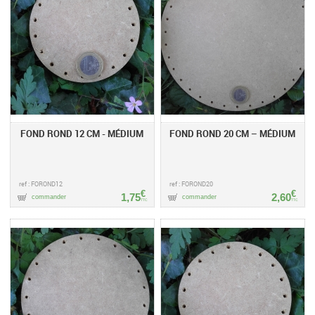
FOND ROND 12 CM - MÉDIUM
FOND ROND 20 CM – MÉDIUM
ref : FOROND12
ref : FOROND20
€
€
1,75
2,60
commander
commander
TTC
TTC