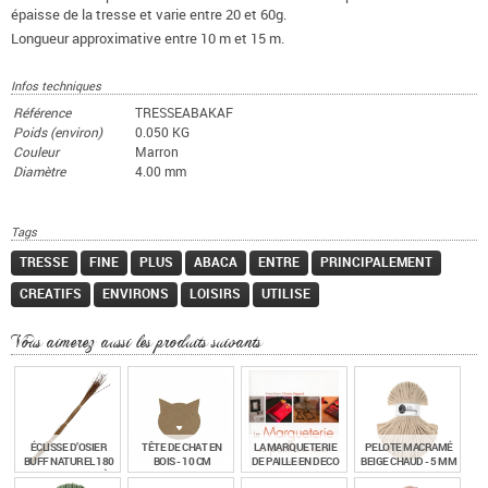
épaisse de la tresse et varie entre 20 et 60g.
Longueur approximative entre 10 m et 15 m.
Infos techniques
Référence
TRESSEABAKAF
Poids (environ)
0.050 KG
Couleur
Marron
Diamètre
4.00 mm
Tags
TRESSE
FINE
PLUS
ABACA
ENTRE
PRINCIPALEMENT
CREATIFS
ENVIRONS
LOISIRS
UTILISE
Vous aimerez aussi les produits suivants
ÉCLISSE D’OSIER
TÊTE DE CHAT EN
LA MARQUETERIE
PELOTE MACRAMÉ
BUFF NATUREL 180
BOIS - 10 CM
DE PAILLE EN DECO
BEIGE CHAUD - 5 MM
CM – LARGEUR 5 À 6