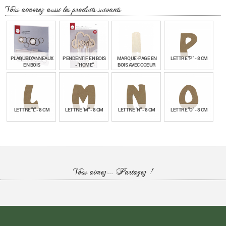
Vous aimerez aussi les produits suivants
PLAQUE D'ANNEAUX
PENDENTIF EN BOIS
MARQUE-PAGE EN
LETTRE "P" - 8 CM
EN BOIS
- "HOME"
BOIS AVEC COEUR
€
€
€
€
45,90
8,90
0,70
1,30
TTC
TTC
TTC
TTC
LETTRE "L" - 8 CM
LETTRE "M" - 8 CM
LETTRE "N" - 8 CM
LETTRE "O" - 8 CM
€
€
€
€
1,30
1,30
1,30
1,30
TTC
TTC
TTC
TTC
LETTRE "S" - 8 CM
LETTRE "V" - 8 CM
Vous aimez... Partagez !
€
€
1,30
1,30
TTC
TTC