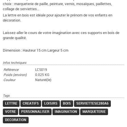
choix : marqueterie de paille, peinture, vernis, mosaïques, paillettes,
collage de serviettes…
La lettre en bois est idéale pour ajouter le prénom de vos enfants en
décoration.
Laissez-aller le cours de votre imagination avec ces supports en bois de
grande qualité.
Dimension : Hauteur 15 cm Largeur 5 cm
Infos techniques
Référence
LCS019
Poids (environ)
0.025 KG
Couleur
Naturel(le)
Tags
LETTRE
CREATIFS
LOISIRS
BOIS
SERVIETTESE280A6
VOTRE
PERSONNALISER
IMAGINATION
MARQUETERIE
DECORATION