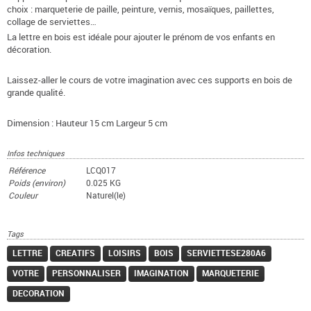
choix : marqueterie de paille, peinture, vernis, mosaïques, paillettes,
collage de serviettes…
La lettre en bois est idéale pour ajouter le prénom de vos enfants en
décoration.
Laissez-aller le cours de votre imagination avec ces supports en bois de
grande qualité.
Dimension : Hauteur 15 cm Largeur 5 cm
Infos techniques
Référence
LCQ017
Poids (environ)
0.025 KG
Couleur
Naturel(le)
Tags
LETTRE
CREATIFS
LOISIRS
BOIS
SERVIETTESE280A6
VOTRE
PERSONNALISER
IMAGINATION
MARQUETERIE
DECORATION