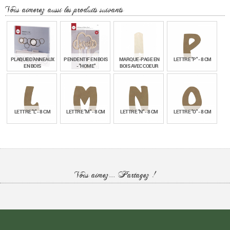
Vous aimerez aussi les produits suivants
PLAQUE D'ANNEAUX
PENDENTIF EN BOIS
MARQUE-PAGE EN
LETTRE "P" - 8 CM
EN BOIS
- "HOME"
BOIS AVEC COEUR
€
€
€
€
45,90
8,90
0,70
1,30
TTC
TTC
TTC
TTC
LETTRE "L" - 8 CM
LETTRE "M" - 8 CM
LETTRE "N" - 8 CM
LETTRE "O" - 8 CM
€
€
€
€
1,30
1,30
1,30
1,30
TTC
TTC
TTC
TTC
LETTRE "S" - 8 CM
LETTRE "V" - 8 CM
Vous aimez... Partagez !
€
€
1,30
1,30
TTC
TTC