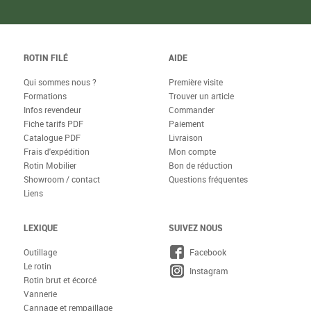
ROTIN FILÉ
AIDE
Qui sommes nous ?
Première visite
Formations
Trouver un article
Infos revendeur
Commander
Fiche tarifs PDF
Paiement
Catalogue PDF
Livraison
Frais d'expédition
Mon compte
Rotin Mobilier
Bon de réduction
Showroom / contact
Questions fréquentes
Liens
LEXIQUE
SUIVEZ NOUS
Outillage
Facebook
Le rotin
Instagram
Rotin brut et écorcé
Vannerie
Cannage et rempaillage