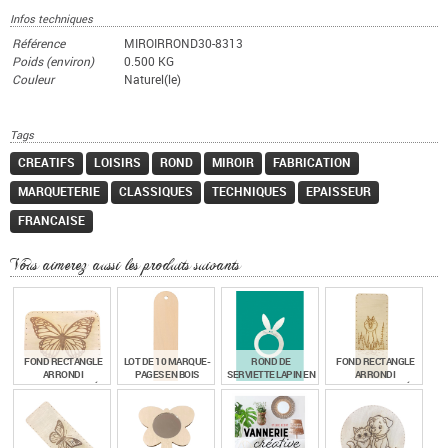
Infos techniques
Référence
MIROIRROND30-8313
Poids (environ)
0.500 KG
Couleur
Naturel(le)
Tags
CREATIFS
LOISIRS
ROND
MIROIR
FABRICATION
MARQUETERIE
CLASSIQUES
TECHNIQUES
EPAISSEUR
FRANCAISE
Vous aimerez aussi les produits suivants
FOND RECTANGLE
LOT DE 10 MARQUE-
ROND DE
FOND RECTANGLE
ARRONDI
PAGES EN BOIS
SERVIETTE LAPIN EN
ARRONDI
CONTREPLAQUÉ
BOUT ARRONDI
BOIS
CONTREPLAQUÉ
30/20 CM – GRAVÉ
40/15 CM - GRAVÉ
PAPILLON
LOUP ET SAPINS
€
€
€
€
14,60
5,90
0,90
14,60
TTC
TTC
TTC
TTC