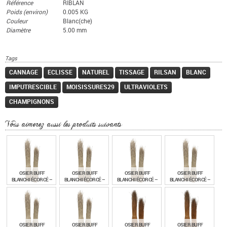
Référence
RIBLAN
Poids (environ)
0.005 KG
Couleur
Blanc(che)
Diamètre
5.00 mm
Tags
CANNAGE
ECLISSE
NATUREL
TISSAGE
RILSAN
BLANC
IMPUTRESCIBLE
MOISISSURES29
ULTRAVIOLETS
CHAMPIGNONS
Vous aimerez aussi les produits suivants
OSIER BUFF
OSIER BUFF
OSIER BUFF
OSIER BUFF
BLANCHI ÉCORCÉ –
BLANCHI ÉCORCÉ –
BLANCHI ÉCORCÉ –
BLANCHI ÉCORCÉ –
LONGUEUR 140 CM -
LONGUEUR 120 CM -
LONGUEUR 140 CM -
LONGUEUR 120 CM -
BOTTE DE 5 KG
BOTTE DE 5 KG
BOTTE DE 2.5 KG
BOTTE DE 2.5 KG
€
€
€
€
99,00
99,00
54,80
54,80
TTC
TTC
TTC
TTC
OSIER BUFF
OSIER BUFF
OSIER BUFF
OSIER BUFF