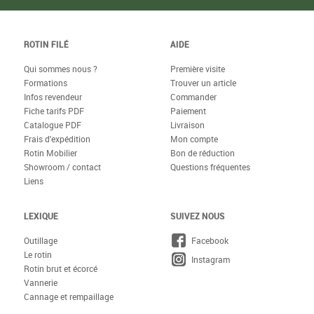
ROTIN FILÉ
AIDE
Qui sommes nous ?
Première visite
Formations
Trouver un article
Infos revendeur
Commander
Fiche tarifs PDF
Paiement
Catalogue PDF
Livraison
Frais d'expédition
Mon compte
Rotin Mobilier
Bon de réduction
Showroom / contact
Questions fréquentes
Liens
LEXIQUE
SUIVEZ NOUS
Outillage
Facebook
Le rotin
Instagram
Rotin brut et écorcé
Vannerie
Cannage et rempaillage