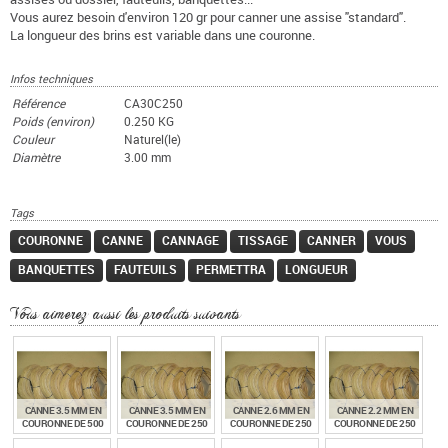
Vous aurez besoin d'environ 120 gr pour canner une assise "standard".
La longueur des brins est variable dans une couronne.
Infos techniques
Référence
CA30C250
Poids (environ)
0.250 KG
Couleur
Naturel(le)
Diamètre
3.00 mm
Tags
COURONNE
CANNE
CANNAGE
TISSAGE
CANNER
VOUS
BANQUETTES
FAUTEUILS
PERMETTRA
LONGUEUR
Vous aimerez aussi les produits suivants
CANNE 3.5 MM EN
CANNE 3.5 MM EN
CANNE 2.6 MM EN
CANNE 2.2 MM EN
COURONNE DE 500
COURONNE DE 250
COURONNE DE 250
COURONNE DE 250
G
G
G
G