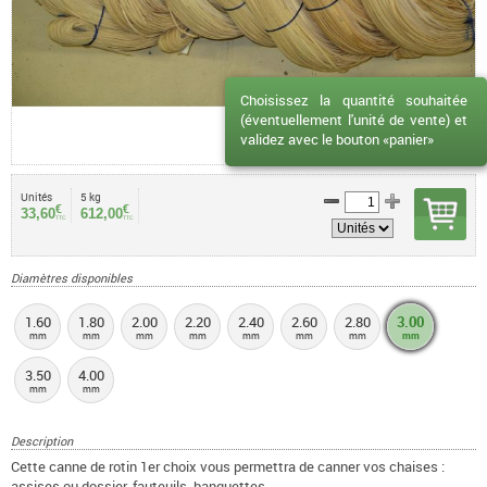
Choisissez la quantité souhaitée
(éventuellement l'unité de vente) et
validez avec le bouton «panier»
Unités
5 kg
€
€
33,60
612,00
TTC
TTC
Diamètres disponibles
1.60
1.80
2.00
2.20
2.40
2.60
2.80
3.00
mm
mm
mm
mm
mm
mm
mm
mm
3.50
4.00
mm
mm
Description
Cette canne de rotin 1er choix vous permettra de canner vos chaises :
assises ou dossier, fauteuils, banquettes...