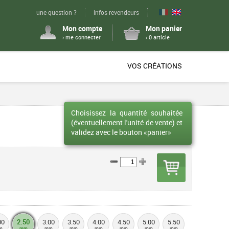
une question ?
infos revendeurs
Mon compte
Mon panier
› me connecter
› 0 article
VOS CRÉATIONS
Choisissez la quantité souhaitée
(éventuellement l'unité de vente) et
validez avec le bouton «panier»
00
2.50
3.00
3.50
4.00
4.50
5.00
5.50
m
mm
mm
mm
mm
mm
mm
mm