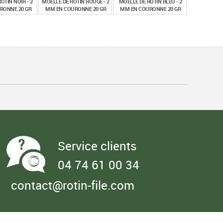
OTIN NOIR - 2
MOELLE DE ROTIN ROUGE - 2
MOELLE DE ROTIN BLEU - 2
RONNE 20 GR
MM EN COURONNE 20 GR
MM EN COURONNE 20 GR
€
€
€
50
1,50
1,50
TTC
TTC
TTC
Service clients
04 74 61 00 34
contact@rotin-file.com