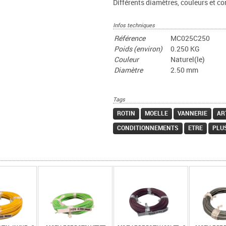
Différents diamètres, couleurs et c
Infos techniques
Référence
MC025C250
Poids (environ)
0.250 KG
Couleur
Naturel(le)
Diamètre
2.50 mm
Tags
ROTIN
MOELLE
VANNERIE
AR
CONDITIONNEMENTS
ETRE
PLU