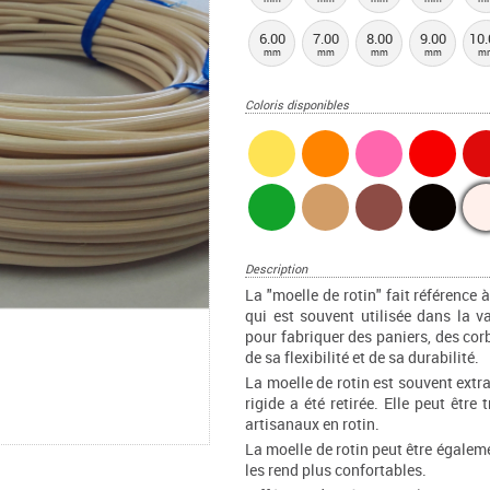
6.00
7.00
8.00
9.00
10.
mm
mm
mm
mm
m
Coloris disponibles
Description
La "moelle de rotin" fait référence à
qui est souvent utilisée dans la 
pour fabriquer des paniers, des corb
de sa flexibilité et de sa durabilité.
La moelle de rotin est souvent extra
rigide a été retirée. Elle peut être
artisanaux en rotin.
La moelle de rotin peut être égaleme
les rend plus confortables.