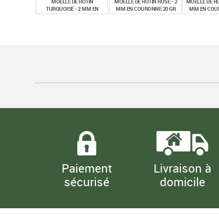
MOELLE DE ROTIN
MOELLE DE ROTIN ROSE - 2
MOELLE DE RO
TURQUOISE - 2 MM EN
MM EN COURONNE 20 GR
MM EN COUR
COURONNE 20 GR
€
€
1,50
1,50
1,
TTC
TTC
MOELLE DE ROTIN VERTE - 2
MOELLE DE ROTIN 1.5 MM
MM EN COURONNE 20 GR
EN COURONNE DE 500 G
€
€
1,50
20,80
TTC
TTC
Paiement
Livraison à
sécurisé
domicile