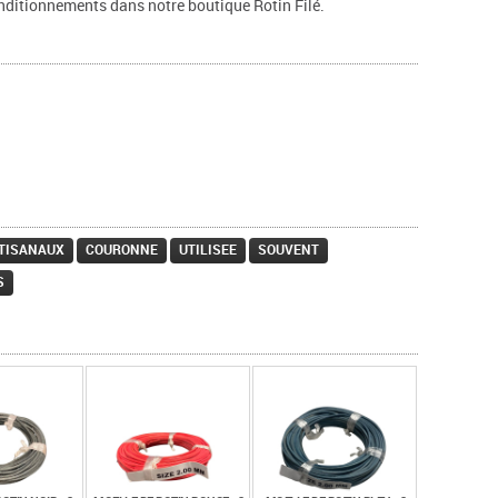
onditionnements dans notre boutique Rotin Filé.
TISANAUX
COURONNE
UTILISEE
SOUVENT
S