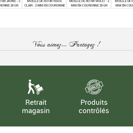
TIN JAUNE - 2
MOELLE DE ROTIN VERTE
MOELLE DE ROTIN VIOLET - 2
MOELLE DE R
ONNE 20 GR
CLAIR - 2 MM EN COURONNE
MM EN COURONNE 20 GR
MM EN COU
20 GR
€
€
€
50
1,50
1,50
1,
TTC
TTC
TTC
Vous aimez... Partagez !
Retrait
Produits
magasin
contrôlés