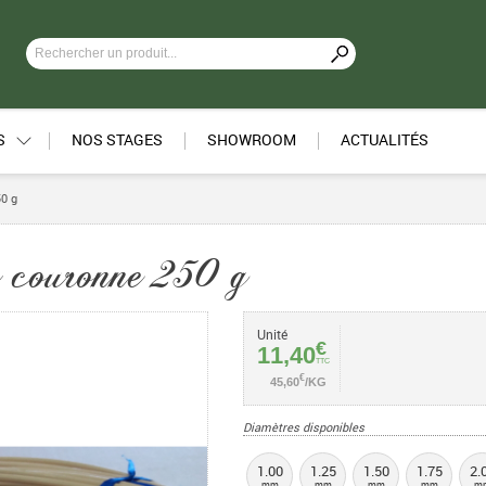
S
NOS STAGES
SHOWROOM
ACTUALITÉS
50 g
n couronne 250 g
Unité
€
11,40
TTC
€
45,60
/KG
Diamètres disponibles
1.00
1.25
1.50
1.75
2.
mm
mm
mm
mm
m