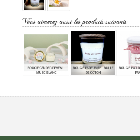
Vous aimerez aussi les produits suivants
BOUGIE GENDER REVEAL -
BOUGIE PARFUMÉE - BULLE
BOUGIE POT D
MUSC BLANC
DE COTON
FRA
€
€
7,20
15,90
15
TTC
TTC
BOUGIE PARFUMÉE -
BOUGIE PARFUMÉE - JARDIN
MENTHE BASILIC
DES ROSES