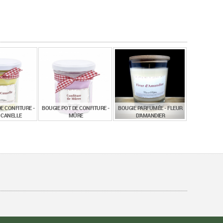
E CONFITURE -
BOUGIE POT DE CONFITURE -
BOUGIE PARFUMÉE - FLEUR
CANELLE
MÛRE
D'AMANDIER
€
€
€
,00
15,00
15,90
TTC
TTC
TTC