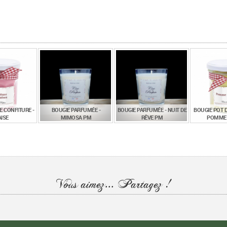
E CONFITURE -
BOUGIE PARFUMÉE -
BOUGIE PARFUMÉE - NUIT DE
BOUGIE POT D
ISE
MIMOSA PM
RÊVE PM
POMME 
€
€
€
,00
9,90
9,90
15
TTC
TTC
TTC
Vous aimez... Partagez !