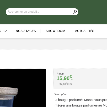
S
NOS STAGES
SHOWROOM
ACTUALITÉS
Pièce
€
15,90
TTC
€
37,86
/KG
Description
La bougie parfumée Monoï vous pro
Intégrer une bougie parfumée au Mo