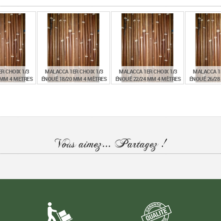
R CHOIX 1/3
MALACCA 1ER CHOIX 1/3
MALACCA 1ER CHOIX 1/3
MALACCA 1E
 MM 4 METRES
ÉNOUÉ 18/20 MM 4 MÈTRES
ÉNOUÉ 22/24 MM 4 MÈTRES
ÉNOUÉ 26/28
€
€
€
,67
14,40
16,86
21
TTC
TTC
TTC
Vous aimez... Partagez !