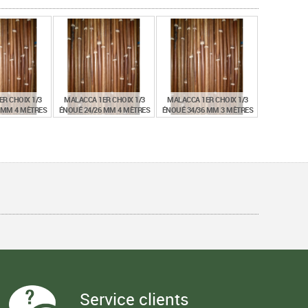
R CHOIX 1/3
MALACCA 1ER CHOIX 1/3
MALACCA 1ER CHOIX 1/3
 MM 4 MÈTRES
ÉNOUÉ 24/26 MM 4 MÈTRES
ÉNOUÉ 34/36 MM 3 MÈTRES
€
€
€
,24
20,16
20,85
TTC
TTC
TTC
Service clients