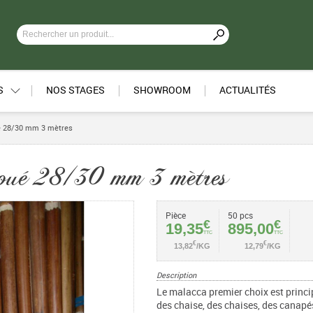
S
NOS STAGES
SHOWROOM
ACTUALITÉS
é 28/30 mm 3 mètres
oué 28/30 mm 3 mètres
Pièce
50 pcs
€
€
19,35
895,00
TTC
TTC
€
€
13,82
/KG
12,79
/KG
Description
Le malacca premier choix est princi
des chaise, des chaises, des canapés