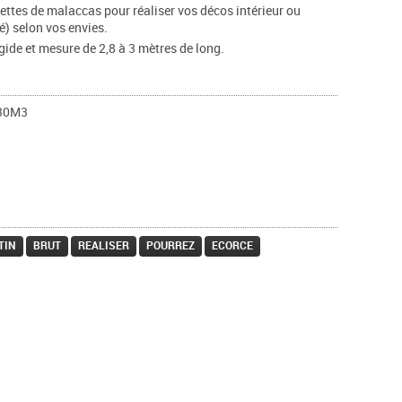
ettes de malaccas pour réaliser vos décos intérieur ou
cé) selon vos envies.
igide et mesure de 2,8 à 3 mètres de long.
30M3
TIN
BRUT
REALISER
POURREZ
ECORCE