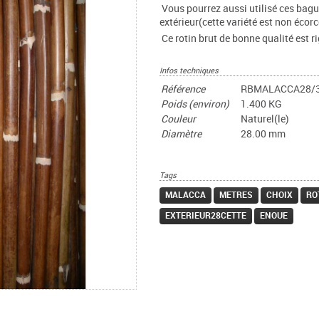
Vous pourrez aussi utilisé ces bagu
extérieur(cette variété est non écor
Ce rotin brut de bonne qualité est r
Infos techniques
Référence
RBMALACCA28/
Poids (environ)
1.400 KG
Couleur
Naturel(le)
Diamètre
28.00 mm
Tags
MALACCA
METRES
CHOIX
RO
EXTERIEUR28CETTE
ENOUE