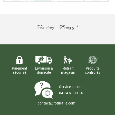
BOUT ARRONDI
BOUT CARRÉ
€
€
€
€
5,90
9,00
0,70
5,90
TTC
TTC
TTC
TTC
GRANDE RÉGLETTE
PETITE RÉGLETTE
EN BOIS - 58 X 3,5
EN BOIS - 12 X 3,5
Vous aimez... Partagez !
CM
CM
€
€
3,50
1,40
TTC
TTC
Paiement
Livraison à
Retrait
Produits
sécurisé
domicile
magasin
contrôlés
Service clients
04 74 61 00 34
contact@rotin-file.com