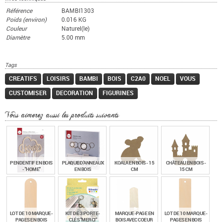
Référence
BAMBI1303
Poids (environ)
0.016 KG
Couleur
Naturel(le)
Diamètre
5.00 mm
Tags
CREATIFS
LOISIRS
BAMBI
BOIS
C2A0
NOEL
VOUS
CUSTOMISER
DECORATION
FIGURINES
Vous aimerez aussi les produits suivants
PENDENTIF EN BOIS
PLAQUE D'ANNEAUX
KOALA EN BOIS - 15
CHÂTEAU EN BOIS -
- "HOME"
EN BOIS
CM
15 CM
€
€
€
€
8,90
45,90
2,40
2,40
TTC
TTC
TTC
TTC
LOT DE 10 MARQUE-
KIT DE 3 PORTE-
MARQUE-PAGE EN
LOT DE 10 MARQUE-
PAGES EN BOIS
CLÉS "MERCI"
BOIS AVEC COEUR
PAGES EN BOIS