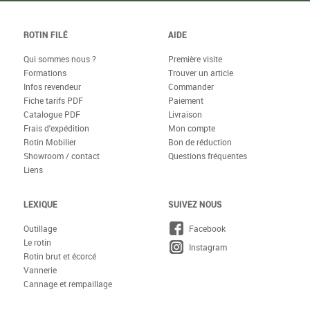
ROTIN FILÉ
AIDE
Qui sommes nous ?
Première visite
Formations
Trouver un article
Infos revendeur
Commander
Fiche tarifs PDF
Paiement
Catalogue PDF
Livraison
Frais d'expédition
Mon compte
Rotin Mobilier
Bon de réduction
Showroom / contact
Questions fréquentes
Liens
LEXIQUE
SUIVEZ NOUS
Outillage
Facebook
Le rotin
Instagram
Rotin brut et écorcé
Vannerie
Cannage et rempaillage