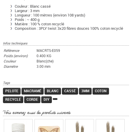
Couleur : Blanc cassé
Largeur : 3 mm
Longueur : 100 mètres (environ 108 yards)
Poids : ~ 400 g
Matière : 100 % coton recyclé
Composition : 3PLY twist 3x20 fibres douces 100% coton recyclé
Infos techniques
Référence
MACRTS-E059
Poids (environ)
0.400 KG
Couleur
Blanc(che)
Diamètre
3.00 mm
Tags
PELOTE
MACRAMÉ
BLANC
CASSÉ
3MM
COTON
RECYCLÉ
CORDE
DIY
Vous aimerez aussi les produits suivants