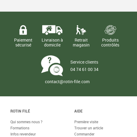
€
€
10,10
187,00
TTC
TTC
Paiement
Livraison à
Retrait
Produits
sécurisé
domicile
magasin
contrôlés
Service clients
04 74 61 00 34
contact@rotin-file.com
ROTIN FILÉ
AIDE
Qui sommes nous ?
Première visite
Formations
Trouver un article
Infos revendeur
Commander