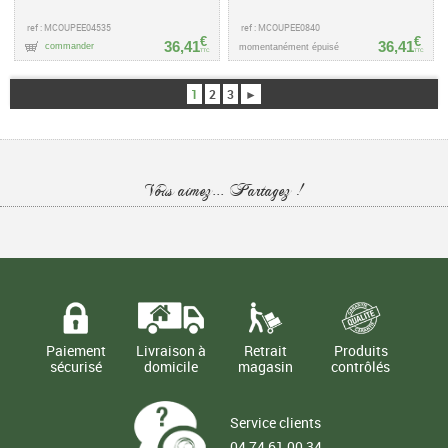
ref : MCOUPEE04535
ref : MCOUPEE0840
€
€
36,41
36,41
commander
momentanément épuisé
TTC
TTC
1
2
3
►
Vous aimez... Partagez !
Paiement
Livraison à
Retrait
Produits
sécurisé
domicile
magasin
contrôlés
Service clients
04 74 61 00 34