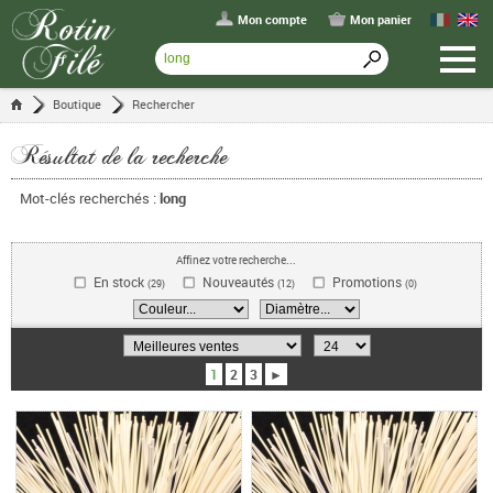
Mon compte
Mon panier
Boutique
Rechercher
Résultat de la recherche
Mot-clés recherchés :
long
Affinez votre recherche...
En stock
Nouveautés
Promotions
(29)
(12)
(0)
1
2
3
►