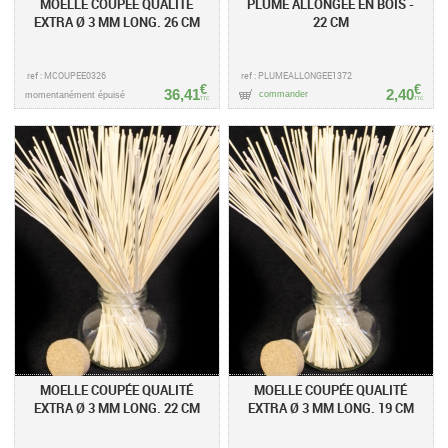
MOELLE COUPÉE QUALITÉ
PLUME ALLONGÉE EN BOIS -
EXTRA Ø 3 MM LONG. 26 CM
22 CM
ref : MCOUPEE0326
ref : PLUMEALLONGEE1372
€
€
36,41
2,40
commander
momentanément épuisé
TTC
TTC
MOELLE COUPÉE QUALITÉ
MOELLE COUPÉE QUALITÉ
EXTRA Ø 3 MM LONG. 22 CM
EXTRA Ø 3 MM LONG. 19 CM