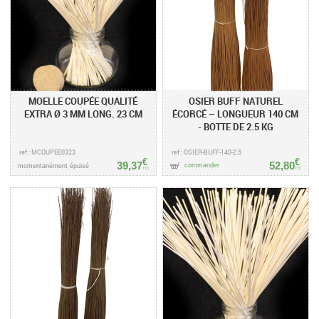
MOELLE COUPÉE QUALITÉ
OSIER BUFF NATUREL
EXTRA Ø 3 MM LONG. 23 CM
ÉCORCÉ – LONGUEUR 140 CM
- BOTTE DE 2.5 KG
ref : MCOUPEE0323
ref : OSIER-BUFF-140-2.5
€
€
39,37
52,80
commander
momentanément épuisé
TTC
TTC