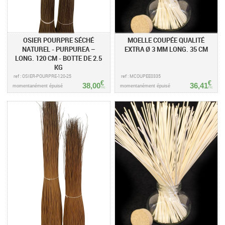
OSIER POURPRE SÉCHÉ
MOELLE COUPÉE QUALITÉ
NATUREL - PURPUREA –
EXTRA Ø 3 MM LONG. 35 CM
LONG. 120 CM - BOTTE DE 2.5
KG
ref : OSIER-POURPRE-120-25
ref : MCOUPEE0335
€
€
38,00
36,41
momentanément épuisé
momentanément épuisé
TTC
TTC