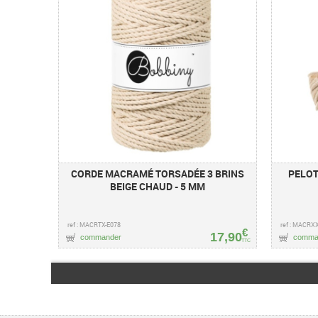
CORDE MACRAMÉ TORSADÉE 3 BRINS
PELOT
BEIGE CHAUD - 5 MM
ref : MACRTX-E078
ref : MACRX
€
17,90
commander
comma
TTC