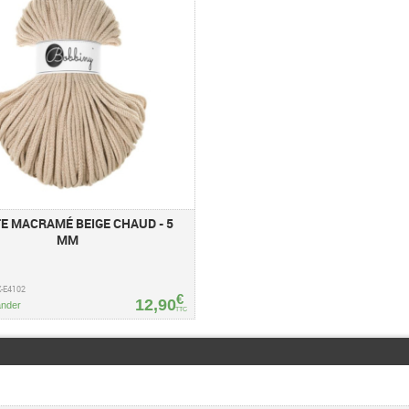
E MACRAMÉ BEIGE CHAUD - 5
MM
X-E4102
€
12,90
nder
TTC