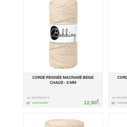
CORDE PEIGNÉE MACRAMÉ BEIGE
CORD
CHAUD - 3 MM
ref : MACRMS-E119
ref : MACRM
€
12,90
commander
comma
TTC