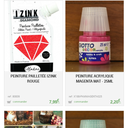
PEINTURE PAILLETÉE IZINK
PEINTURE ACRYLIQUE
ROUGE
MAGENTA MAT - 25ML
ref : 80839
ref : X188-PAMMAGENTA025
€
€
7,99
2,20
commander
commander
TTC
TTC