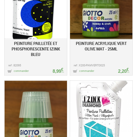
PEINTURE PAILLETÉE ET
PEINTURE ACRYLIQUE VERT
PHOSPHORESCENTE IZINK
OLIVE MAT - 25ML
BLEU
ref : 82095
ref : X200-PAMVERTO025
€
€
8,99
2,20
commander
commander
TTC
TTC