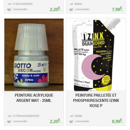
ref : X194-PAMRE025
ref : 80835
€
€
2,20
7,99
commander
commander
TTC
TTC
PEINTURE ACRYLIQUE
PEINTURE PAILLETÉE ET
ARGENT MAT - 25ML
PHOSPHORESCENTE IZINK
ROSE P
ref : X178-PAMARGENT025
ref : 82098
€
€
2,20
8,99
commander
commander
TTC
TTC