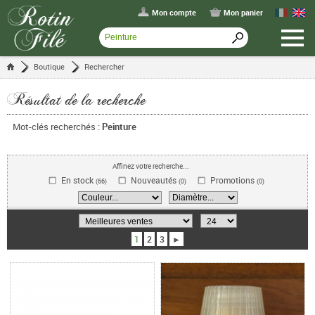
Mon compte
Mon panier
Boutique
Rechercher
Résultat de la recherche
Mot-clés recherchés :
Peinture
Affinez votre recherche...
En stock
Nouveautés
Promotions
(66)
(0)
(0)
1
2
3
►