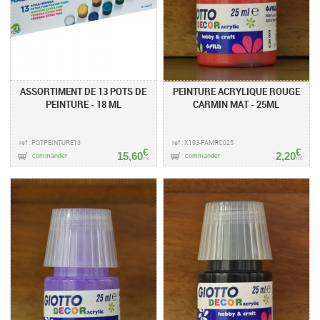
ASSORTIMENT DE 13 POTS DE
PEINTURE ACRYLIQUE ROUGE
PEINTURE - 18 ML
CARMIN MAT - 25ML
ref : POTPEINTURE13
ref : X193-PAMRC025
€
€
15,60
2,20
commander
commander
TTC
TTC