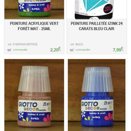
PEINTURE ACRYLIQUE VERT
PEINTURE PAILLETÉE IZINK 24
FORÊT MAT - 25ML
CARATS BLEU CLAIR
ref : X199-PAMVERTF025
ref : 80318
€
€
2,20
7,99
commander
commander
TTC
TTC