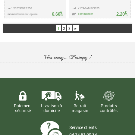
ref : X207-PGPB250
ref : X179-PAMBCI025
€
€
6,60
2,20
commander
momentanément épuisé
TTC
TTC
1
2
3
►
Vous aimez... Partagez !
Paiement
Livraison à
Retrait
Produits
sécurisé
domicile
magasin
contrôlés
Service clients
04 74 61 00 34