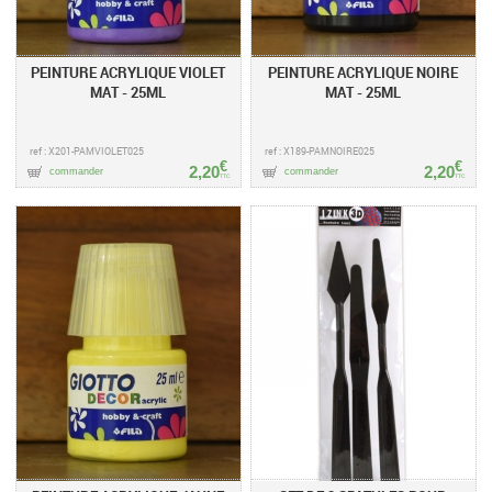
PEINTURE ACRYLIQUE VIOLET
PEINTURE ACRYLIQUE NOIRE
MAT - 25ML
MAT - 25ML
ref : X201-PAMVIOLET025
ref : X189-PAMNOIRE025
€
€
2,20
2,20
commander
commander
TTC
TTC