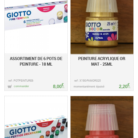
ASSORTIMENT DE 6 POTS DE
PEINTURE ACRYLIQUE OR
PEINTURE - 18 ML
MAT - 25ML
ref : POTPEINTURE6
ref : X190-PAMOR025
€
€
8,00
2,20
commander
momentanément épuisé
TTC
TTC