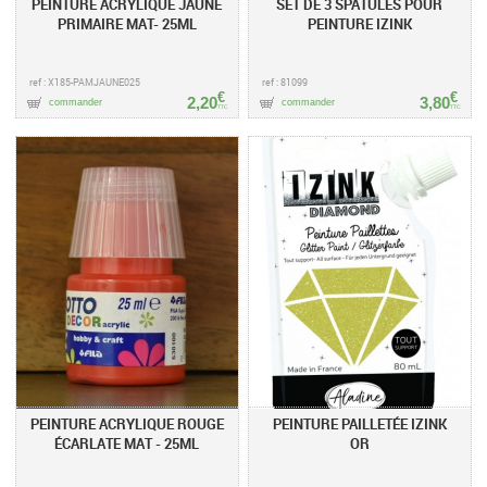
PEINTURE ACRYLIQUE JAUNE
SET DE 3 SPATULES POUR
PRIMAIRE MAT- 25ML
PEINTURE IZINK
ref : X185-PAMJAUNE025
ref : 81099
€
€
2,20
3,80
commander
commander
TTC
TTC
PEINTURE ACRYLIQUE ROUGE
PEINTURE PAILLETÉE IZINK
ÉCARLATE MAT - 25ML
OR