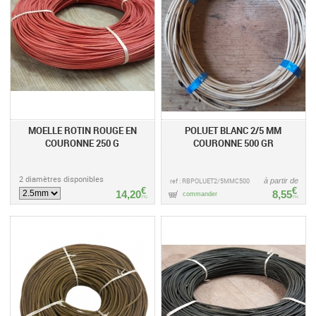
MOELLE ROTIN ROUGE EN
POLUET BLANC 2/5 MM
COURONNE 250 G
COURONNE 500 GR
2 diamètres disponibles
ref : RBPOLUET2/5MMC500
à partir de
€
€
14,20
8,55
commander
TTC
TTC