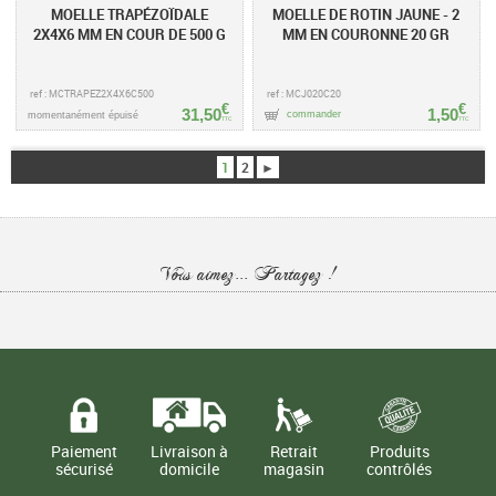
MOELLE TRAPÉZOÏDALE
MOELLE DE ROTIN JAUNE - 2
2X4X6 MM EN COUR DE 500 G
MM EN COURONNE 20 GR
ref : MCTRAPEZ2X4X6C500
ref : MCJ020C20
€
€
31,50
1,50
commander
momentanément épuisé
TTC
TTC
1
2
►
Vous aimez... Partagez !
Paiement
Livraison à
Retrait
Produits
sécurisé
domicile
magasin
contrôlés