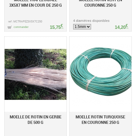
3X5X7 MM EN COUR DE 250 G
COURONNE 250 G
4 diamètres disponibles
ref : MCTRAPEZ3X5X7C250
€
€
15,75
14,20
commander
TTC
TTC
MOELLE DE ROTIN EN GERBE
MOELLE ROTIN TURQUOISE
DE 500 G
EN COURONNE 250 G