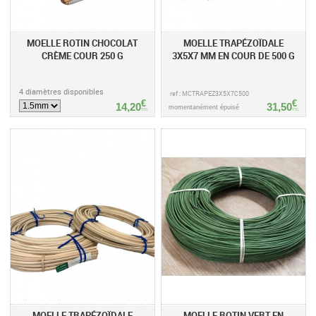
MOELLE ROTIN CHOCOLAT
MOELLE TRAPÉZOÏDALE
CRÈME COUR 250 G
3X5X7 MM EN COUR DE 500 G
4 diamètres disponibles
ref : MCTRAPEZ3X5X7C500
€
€
14,20
31,50
momentanément épuisé
TTC
TTC
MOELLE TRAPÉZOÏDALE
MOELLE ROTIN VERT EN